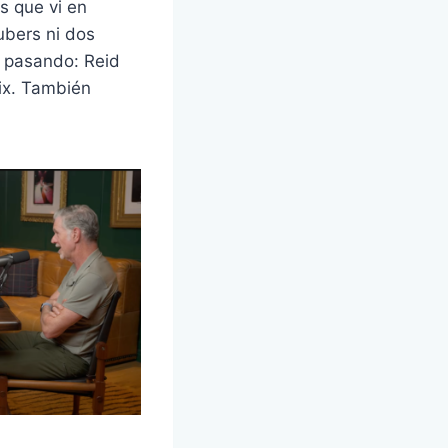
s que vi en
ubers ni dos
á pasando: Reid
ix. También