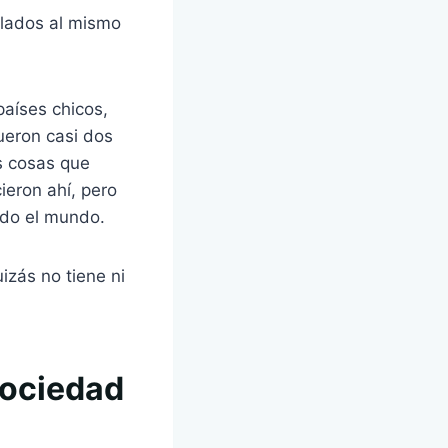
 lados al mismo
países chicos,
ueron casi dos
s cosas que
ieron ahí, pero
odo el mundo.
izás no tiene ni
 sociedad