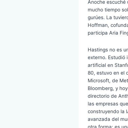
Anoche escuché u
mucho tiempo sob
gurúes. La tuvie
Hoffman, cofunda
participa Aria Fi
Hastings no es u
externo. Estudió i
artificial en Stan
80, estuvo en el 
Microsoft, de Me
Bloomberg, y hoy
directorio de Ant
las empresas que
construyendo la 
avanzada del mu
otra forma: es un