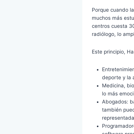
Porque cuando la 
muchos más estud
centros cuesta 30
radiólogo, lo ampl
Este principio, Ha
Entretenimien
deporte y la 
Medicina, bio
lo más emoci
Abogados: ba
también pued
representada
Programador
software pro