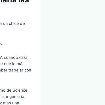
a un chico de
s.
IA cuando casi
ice que lo más
aber trabajar con
imo de Science,
a, ingeniería,
ez más una