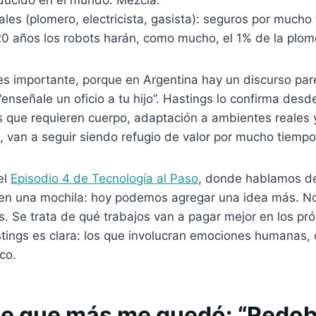
les (plomero, electricista, gasista): seguros por mucho
20 años los robots harán, como mucho, el 1% de la plom
es importante, porque en Argentina hay un discurso par
enseñale un oficio a tu hijo”. Hastings lo confirma des
os que requieren cuerpo, adaptación a ambientes reales 
, van a seguir siendo refugio de valor por mucho tiempo
el
Episodio 4 de Tecnología al Paso
, donde hablamos del
 en una mochila: hoy podemos agregar una idea más. No
 Se trata de qué trabajos van a pagar mejor en los pró
tings es clara: los que involucran emociones humanas
co.
ase que más me quedó: “Redobl