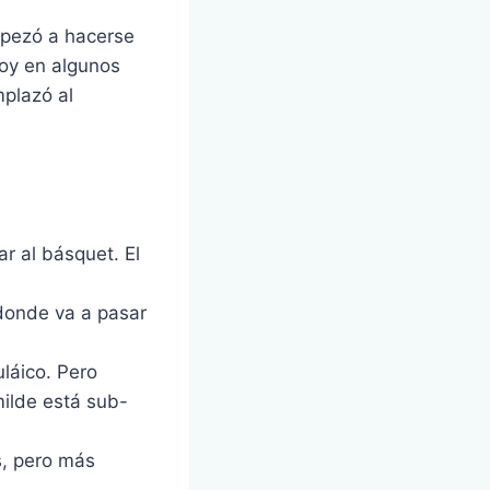
mpezó a hacerse
oy en algunos
mplazó al
r al básquet. El
 donde va a pasar
láico. Pero
ilde está sub-
, pero más