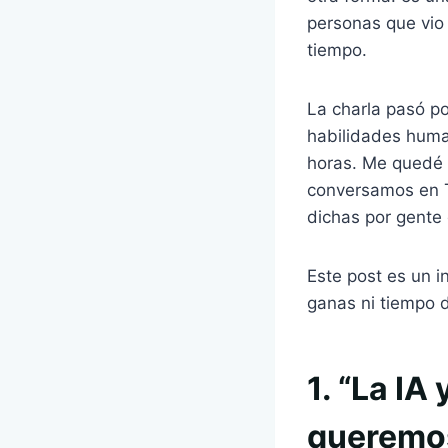
personas que vio
tiempo.
La charla pasó po
habilidades human
horas. Me quedé 
conversamos en Te
dichas por gente
Este post es un i
ganas ni tiempo 
1. “La IA
queremo