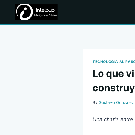
Skip
to
content
TECNOLOGÍA AL PAS
Lo que vi
constru
By
Gustavo Gonzalez
Una charla entre