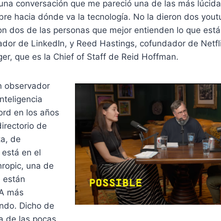
na conversación que me pareció una de las más lúcida
re hacia dónde va la tecnología. No la dieron dos yout
ron dos de las personas que mejor entienden lo que est
dor de LinkedIn, y Reed Hastings, cofundador de Netfl
nger, que es la Chief of Staff de Reid Hoffman.
n observador
nteligencia
ford en los años
directorio de
ta, de
 está en el
hropic, una de
 están
IA más
ndo. Dicho de
a de las pocas