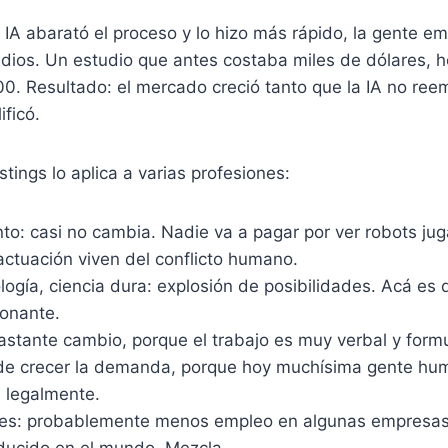
IA abarató el proceso y lo hizo más rápido, la gente e
ios. Un estudio que antes costaba miles de dólares, h
0. Resultado: el mercado creció tanto que la IA no ree
ificó.
stings lo aplica a varias profesiones:
to: casi no cambia. Nadie va a pagar por ver robots juga
actuación viven del conflicto humano.
logía, ciencia dura: explosión de posibilidades. Acá es
onante.
stante cambio, porque el trabajo es muy verbal y formu
e crecer la demanda, porque hoy muchísima gente hum
 legalmente.
es: probablemente menos empleo en algunas empresas
ducido en el mundo. Mezcla.