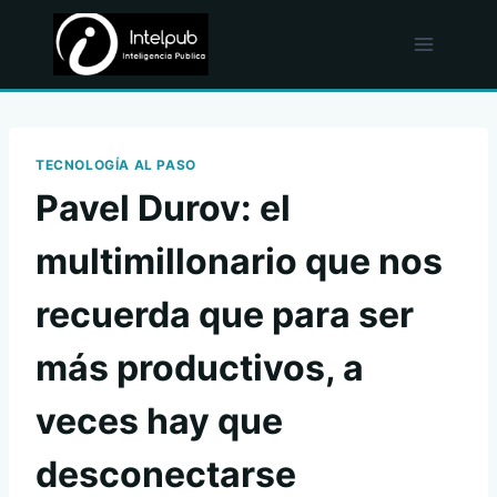
Skip
to
content
TECNOLOGÍA AL PASO
Pavel Durov: el
multimillonario que nos
recuerda que para ser
más productivos, a
veces hay que
desconectarse