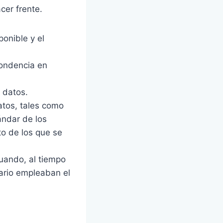
cer frente.
ponible y el
pondencia en
 datos.
atos, tales como
ándar de los
to de los que se
cuando, al tiempo
uario empleaban el