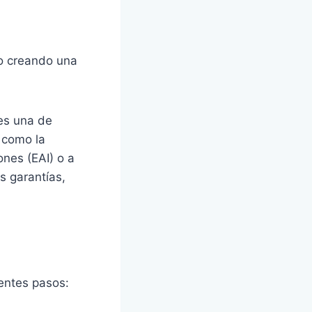
.
ro creando una
es una de
 como la
ones (EAI) o a
s garantías,
ientes pasos: