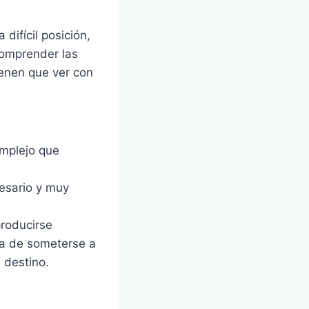
difícil posición,
Comprender las
ienen que ver con
omplejo que
esario y muy
producirse
ha de someterse a
 destino.