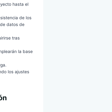
oyecto hasta el
sistencia de los
s de datos de
rirse tras
emplearán la base
rga.
ndo los ajustes
ón