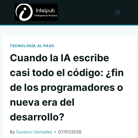
Skip
to
content
TECNOLOGÍA AL PASO
Cuando la IA escribe
casi todo el código: ¿fin
de los programadores o
nueva era del
desarrollo?
By
Gustavo Gonzalez
07/01/2026