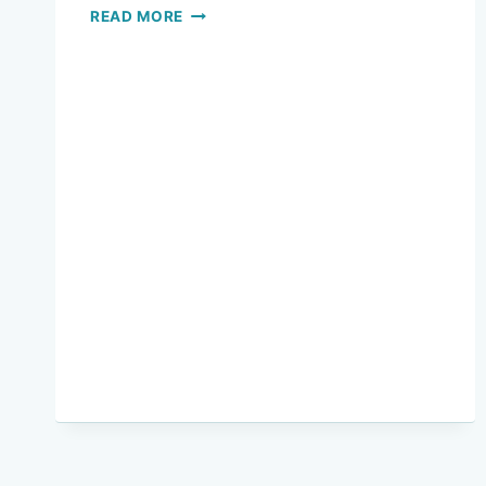
VOTO
READ MORE
ELECTRÓNICO,
CUAN
LEJOS
ESTAMOS?