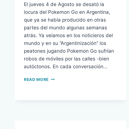
El jueves 4 de Agosto se desató la
locura del Pokemon Go en Argentina,
que ya se había producido en otras
partes del mundo algunas semanas
atrás. Ya veíamos en los noticieros del
mundo y en su “Argentinización” los
peatones jugando Pokemon Go sufrían
robos de móviles por las calles -bien
autóctonos. En cada conversación…
POKE-
READ MORE
FANATISMO,
POKEMON
GO
EN
ARGENTINA
CÓMO
USAR
Y