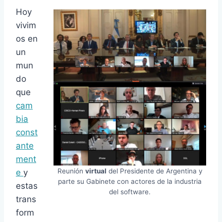
Hoy
vivim
os en
un
mun
do
que
cam
bia
const
ante
ment
Reunión
virtual
del Presidente de Argentina y
e
y
parte su Gabinete con actores de la industria
estas
del software.
trans
form