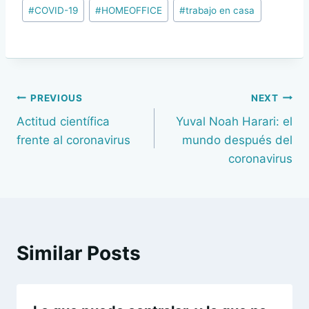
Post
#
COVID-19
#
HOMEOFFICE
#
trabajo en casa
Tags:
Navegación
PREVIOUS
NEXT
Actitud científica
Yuval Noah Harari: el
de
frente al coronavirus
mundo después del
entradas
coronavirus
Similar Posts