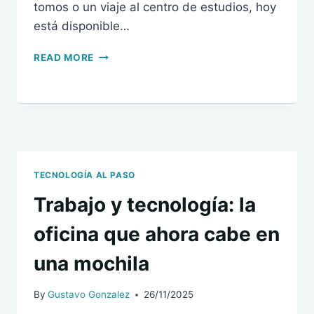
tomos o un viaje al centro de estudios, hoy
está disponible…
LA
READ MORE
ESCUELA
DIGITAL:
CÓMO
APRENDEMOS
HOY
EN
LA
ERA
TECNOLOGÍA AL PASO
DE
Trabajo y tecnología: la
LA
INTELIGENCIA
oficina que ahora cabe en
ARTIFICIAL
una mochila
By
Gustavo Gonzalez
26/11/2025