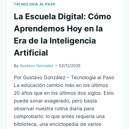
PARA
TECNOLOGÍA AL PASO
SER
La Escuela Digital: Cómo
MÁS
PRODUCTIVOS,
Aprendemos Hoy en la
A
VECES
Era de la Inteligencia
HAY
QUE
Artificial
DESCONECTARSE
By
Gustavo Gonzalez
02/12/2025
Por Gustavo González – Tecnología al Paso
La educación cambió más en los últimos
20 años que en los últimos dos siglos. Esto
puede sonar exagerado, pero basta
observar nuestra rutina diaria para
comprobarlo: lo que antes requería una
biblioteca, una enciclopedia de varios