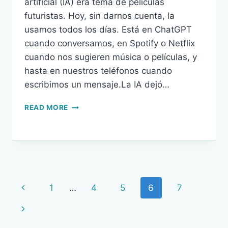
artificial (IA) era tema de películas
futuristas. Hoy, sin darnos cuenta, la
usamos todos los días. Está en ChatGPT
cuando conversamos, en Spotify o Netflix
cuando nos sugieren música o películas, y
hasta en nuestros teléfonos cuando
escribimos un mensaje.La IA dejó…
DEL
READ MORE
MIEDO
A
LA
CURIOSIDAD:
LA
INTELIGENCIA
ARTIFICIAL
Page
Previous
1
…
4
5
6
7
YA
ESTÁ
navigation
Page
Next
ENTRE
NOSOTROS
Page