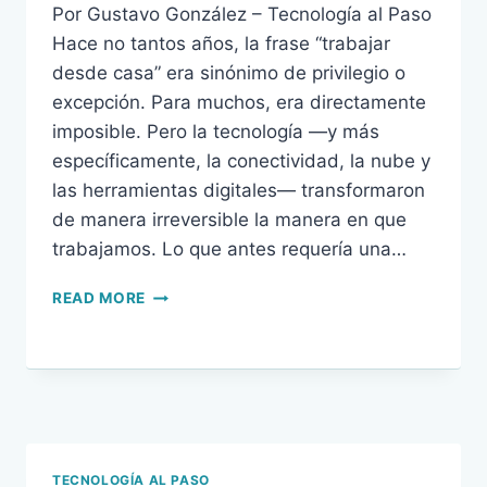
Por Gustavo González – Tecnología al Paso
Hace no tantos años, la frase “trabajar
desde casa” era sinónimo de privilegio o
excepción. Para muchos, era directamente
imposible. Pero la tecnología —y más
específicamente, la conectividad, la nube y
las herramientas digitales— transformaron
de manera irreversible la manera en que
trabajamos. Lo que antes requería una…
TRABAJO
READ MORE
Y
TECNOLOGÍA:
LA
OFICINA
QUE
AHORA
CABE
EN
TECNOLOGÍA AL PASO